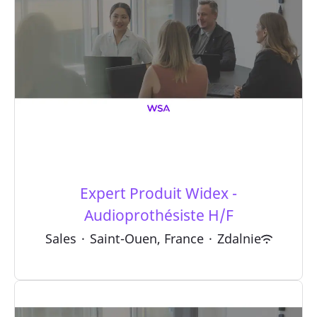
Expert Produit Widex -
Audioprothésiste H/F
Sales
·
Saint-Ouen, France
·
Zdalnie