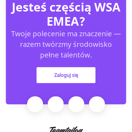
Jesteś częścią WSA
EMEA?
Twoje polecenie ma znaczenie —
razem twórzmy środowisko
pełne talentów.
Zaloguj się